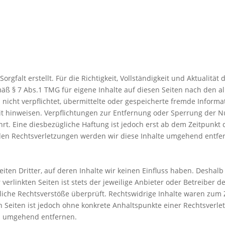
orgfalt erstellt. Für die Richtigkeit, Vollständigkeit und Aktualitä
ß § 7 Abs.1 TMG für eigene Inhalte auf diesen Seiten nach den a
h nicht verpflichtet, übermittelte oder gespeicherte fremde Inf
keit hinweisen. Verpflichtungen zur Entfernung oder Sperrung der
t. Eine diesbezügliche Haftung ist jedoch erst ab dem Zeitpunkt 
en Rechtsverletzungen werden wir diese Inhalte umgehend entfe
iten Dritter, auf deren Inhalte wir keinen Einfluss haben. Deshal
rlinkten Seiten ist stets der jeweilige Anbieter oder Betreiber der
iche Rechtsverstöße überprüft. Rechtswidrige Inhalte waren zum Z
en Seiten ist jedoch ohne konkrete Anhaltspunkte einer Rechtsver
ks umgehend entfernen.